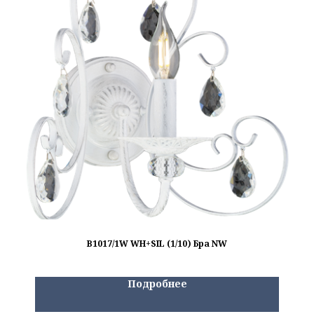
B1017/1W WH+SIL (1/10) Бра NW
Подробнее