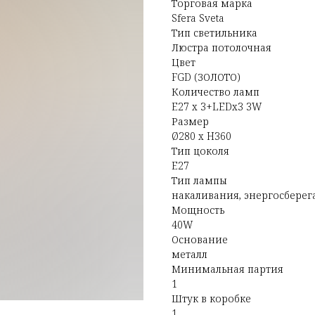
Торговая марка
Sfera Sveta
Тип светильника
Люстра потолочная
Цвет
FGD (ЗОЛОТО)
Количество ламп
E27 x 3+LEDx3 3W
Размер
Ø280 x H360
Тип цоколя
E27
Тип лампы
накаливания, энергосбере
Мощность
40W
Основание
металл
Минимальная партия
1
Штук в коробке
1