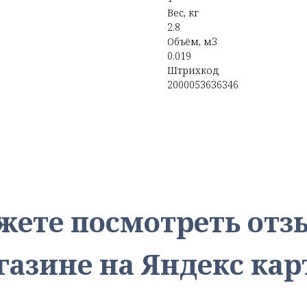
Вес, кг
2.8
Объём, м3
0.019
Штрихкод
2000053636346
жете посмотреть от
газине на Яндекс кар