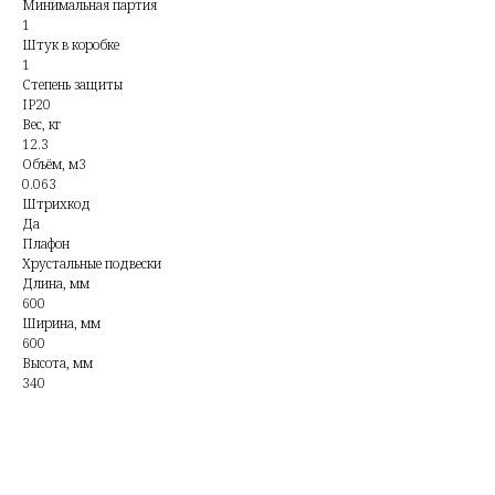
Минимальная партия
1
Штук в коробке
1
Степень защиты
IP20
Вес, кг
12.3
Объём, м3
0.063
Штрихкод
Да
Плафон
Хрустальные подвески
Длина, мм
600
Ширина, мм
600
Высота, мм
340