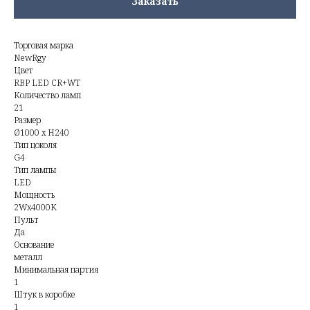
Заказать
Торговая марка
NewRgy
Цвет
RBP LED CR+WT
Количество ламп
21
Размер
Ø1000 x H240
Тип цоколя
G4
Тип лампы
LED
Мощность
2Wx4000K
Пульт
Да
Основание
металл
Минимальная партия
1
Штук в коробке
1