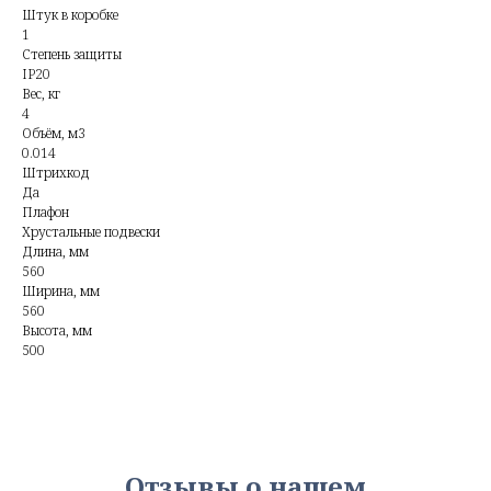
Штук в коробке
1
Степень защиты
IP20
Вес, кг
4
Объём, м3
0.014
Штрихкод
Да
Плафон
Хрустальные подвески
Длина, мм
560
Ширина, мм
560
Высота, мм
500
Отзывы о нашем