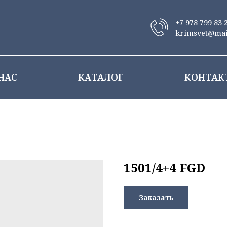
+7 978 799 83 
krimsvet@mai
НАС
КАТАЛОГ
КОНТАК
1501/4+4 FGD
Заказать