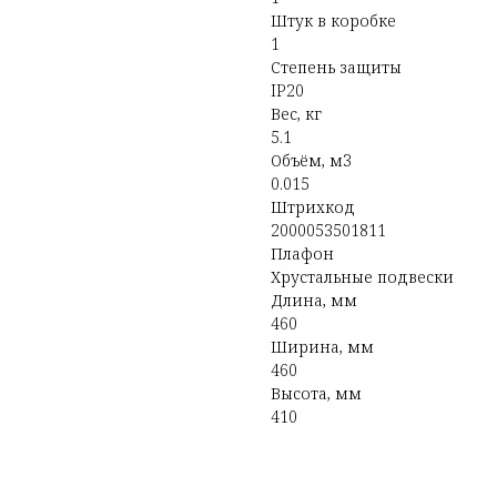
Штук в коробке
1
Степень защиты
IP20
Вес, кг
5.1
Объём, м3
0.015
Штрихкод
2000053501811
Плафон
Хрустальные подвески
Длина, мм
460
Ширина, мм
460
Высота, мм
410