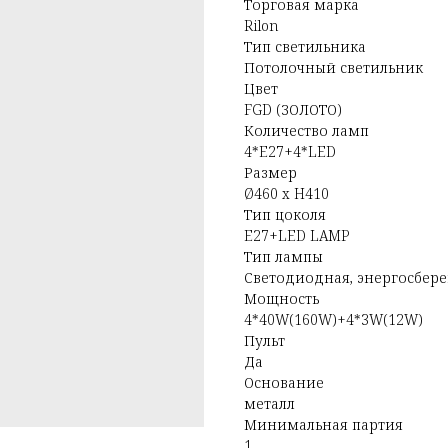
Торговая марка
Rilon
Тип светильника
Потолочный светильник
Цвет
FGD (ЗОЛОТО)
Количество ламп
4*E27+4*LED
Размер
Ø460 x H410
Тип цоколя
E27+LED LAMP
Тип лампы
Светодиодная, энергосбер
Мощность
4*40W(160W)+4*3W(12W)
Пульт
Да
Основание
металл
Минимальная партия
1