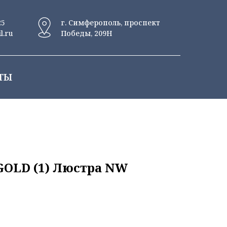
25
г. Симферополь, проспект
l.ru
Победы, 209Н
ТЫ
GOLD (1) Люстра NW