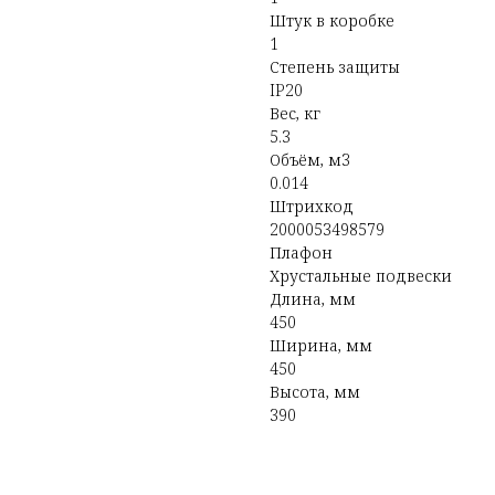
Штук в коробке
1
Степень защиты
IP20
Вес, кг
5.3
Объём, м3
0.014
Штрихкод
2000053498579
Плафон
Хрустальные подвески
Длина, мм
450
Ширина, мм
450
Высота, мм
390