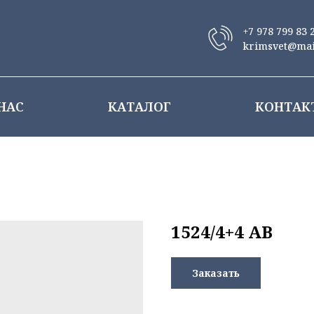
+7 978 799 83 
krimsvet@mai
НАС
КАТАЛОГ
КОНТАК
1524/4+4 AB
Заказать