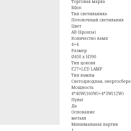
Торговая марка
Rilon
Тип светильника
Потолочный светильник
Цвет
AB (Бронза)
Количество ламп
4+4
Размер
Ø450 x H390
Тип цоколя
E27+LED LAMP
Тип лампы
Светодиодная, энергосбер
Мощность
4*40W(160W)+4*3W(12W)
Пульт
Да
Основание
металл
Минимальная партия
1