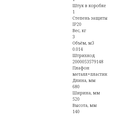
Штук в коробке
1
Степень защиты
IP20
Вес, кг
3
Объём, м3
0.014
Штрихкод
2000053579148
Плафон
металл+пластик
Длина, мм
680
Ширина, мм
520
Высота, мм
140