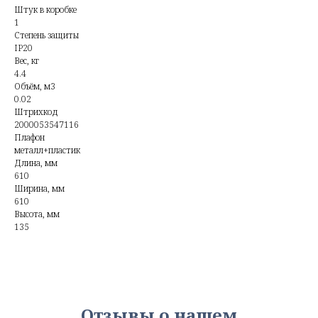
Штук в коробке
1
Степень защиты
IP20
Вес, кг
4.4
Объём, м3
0.02
Штрихкод
2000053547116
Плафон
металл+пластик
Длина, мм
610
Ширина, мм
610
Высота, мм
135
Отзывы о нашем