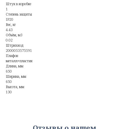
Штук в коробке
1
Степень защиты
IP20
Вес, кг
4.43
Объём, м3
0.02
Штрихкод
2000053575591
Плафон
металл+пластик
Длина, мм
650
Ширина, мм
650
Высота, мм
130
Отзывы о нашем