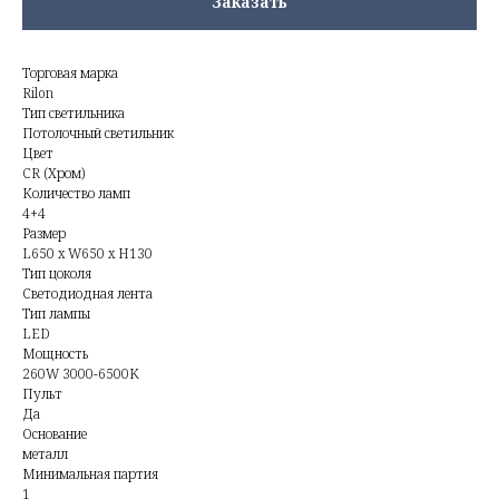
Заказать
Торговая марка
Rilon
Тип светильника
Потолочный светильник
Цвет
CR (Хром)
Количество ламп
4+4
Размер
L650 x W650 x H130
Тип цоколя
Светодиодная лента
Тип лампы
LED
Мощность
260W 3000-6500K
Пульт
Да
Основание
металл
Минимальная партия
1