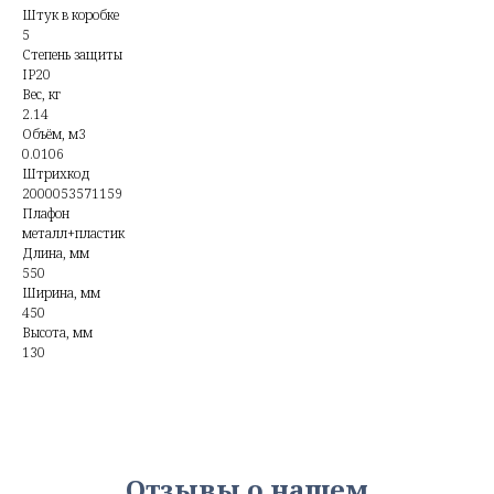
Штук в коробке
5
Степень защиты
IP20
Вес, кг
2.14
Объём, м3
0.0106
Штрихкод
2000053571159
Плафон
металл+пластик
Длина, мм
550
Ширина, мм
450
Высота, мм
130
Отзывы о нашем