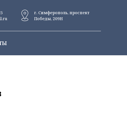
25
г. Симферополь, проспект
l.ru
Победы, 209Н
ТЫ
B