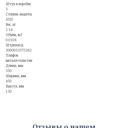
Штук в коробке
5
Степень защиты
IP20
Вес, кг
2.14
Объём, м3
0.0106
Штрихкод
2000053575362
Плафон
металл+пластик
Длина, мм
550
Ширина, мм
450
Высота, мм
130
Отзывы о нашем