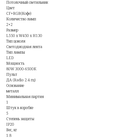
Потолочный светильник
Цвет
CF+RGB(Кофе)
Количество ламп
2+2
Размер
L550 x W450 x H130
Тип цоколя
Светодиодная лента
Тип лампы
LED
Мощность
80W 3000-6500K
Пульт
ДА (Radio 2.4 гц)
Основание
металл
Минимальная партия
1
Штук в коробке
5
Степень защиты
IP20
Вес, кг
1.8