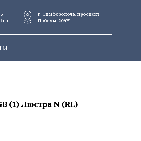
25
г. Симферополь, проспект
l.ru
Победы, 209Н
ТЫ
B (1) Люстра N (RL)