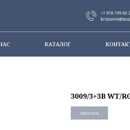
+7 978 799 83 
krimsvet@mai
НАС
КАТАЛОГ
КОНТАК
3009/3+3B WT/RG
Заказать