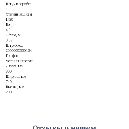
Штук в коробке
1
Степень защиты
IP20
Вес, кг
4.3
Объём, м3
0.02
Штрихкод
2000053550154
Плафон
металл+пластик
Длина, мм
900
Ширина, мм
740
Высота, мм
200
Отзывы о нашем