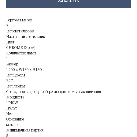
Заказать
Торговая марка
Rilon
Тип светильника
Настенный светильник
Цвет
CHROME (Хром)
Количество ламп
1
Размер
L200 x W130 x H190
Тип цоколя
E27
Тип лампы
Светодиодная, энергосберегающая, лампа накаливания
Мощность
1*40W
Пульт
Нет
Основание
металл
Минимальная партия
5