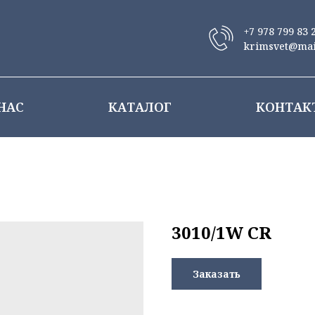
+7 978 799 83 
krimsvet@mai
НАС
КАТАЛОГ
КОНТАК
3010/1W CR
Заказать