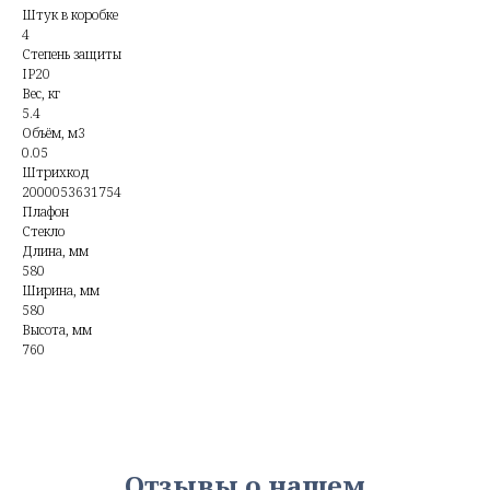
Штук в коробке
4
Степень защиты
IP20
Вес, кг
5.4
Объём, м3
0.05
Штрихкод
2000053631754
Плафон
Стекло
Длина, мм
580
Ширина, мм
580
Высота, мм
760
Отзывы о нашем