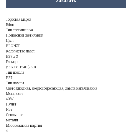
Заказать
Торговая марка
Rilon
Тип светильника
Подвесной светильник
Цвет
BRONZE
Количество ламп
E27 x 3
Размер
Ø580 x H540(760)
Тип цоколя
E27
Тип лампы
Светодиодная, энергосберегающая, лампа накаливания
Мощность
40W
Пульт
Нет
Основание
металл
Минимальная партия
4