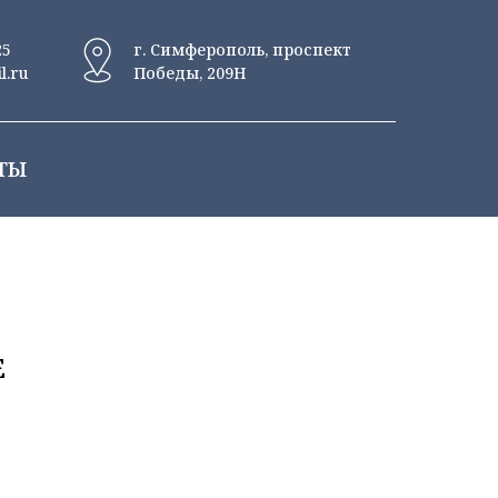
25
г. Симферополь, проспект
l.ru
Победы, 209Н
ТЫ
E