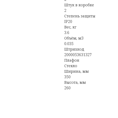
Штук в коробке
2
Степень защиты
IP20
Вес, кг
3.6
Объём, м3
0.035
Штрихкод
2000053631327
Плафон
Стекло
Ширина, мм
350
Высота, мм
260