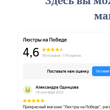
Здесь вы мо
ма