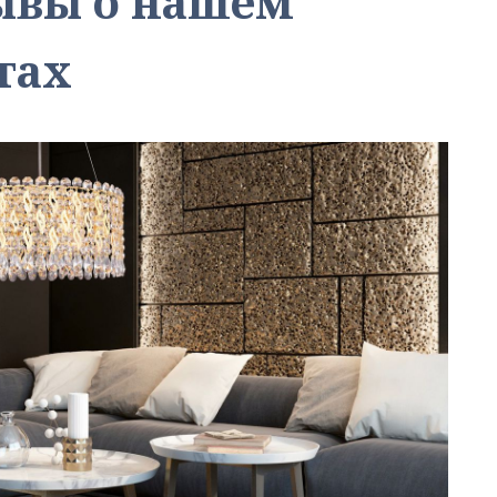
зывы о нашем
тах