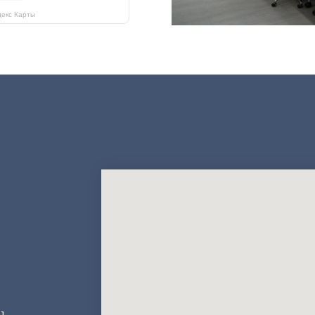
екс Карты
u