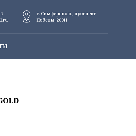
25
г. Симферополь, проспект
l.ru
Победы, 209Н
ТЫ
+GOLD