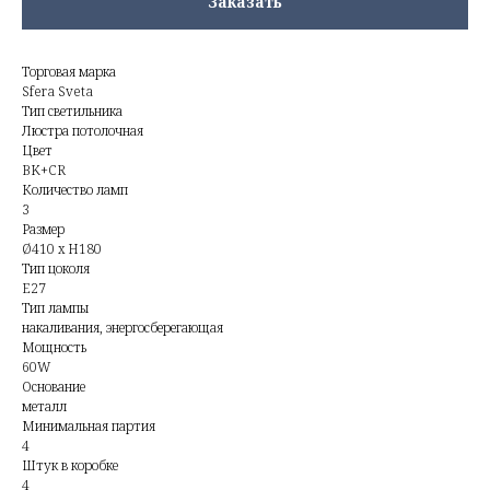
Заказать
Торговая марка
Sfera Sveta
Тип светильника
Люстра потолочная
Цвет
BK+CR
Количество ламп
3
Размер
Ø410 x H180
Тип цоколя
E27
Тип лампы
накаливания, энергосберегающая
Мощность
60W
Основание
металл
Минимальная партия
4
Штук в коробке
4