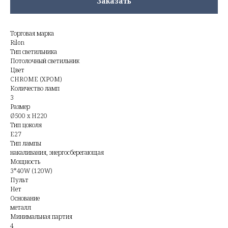
Заказать
Торговая марка
Rilon
Тип светильника
Потолочный светильник
Цвет
CHROME (ХРОМ)
Количество ламп
3
Размер
Ø500 x H220
Тип цоколя
E27
Тип лампы
накаливания, энергосберегающая
Мощность
3*40W (120W)
Пульт
Нет
Основание
металл
Минимальная партия
4