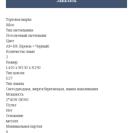
Заказать
Торговая марка
Rilon
Тип светильника
Потолочный светильник
Цвет
AB+BK (Бронза + Черный)
Количество ламп
2
Размер
L410 x W130 x H290
Тип цоколя
E27
Тип лампы
Светодиодная, энергосберегающая, лампа накаливания
Мощность
2*40W (80W)
Пульт
Нет
Основание
металл
Минимальная партия
6