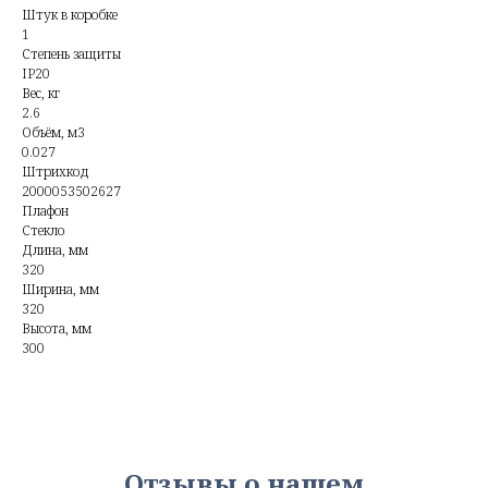
Штук в коробке
1
Степень защиты
IP20
Вес, кг
2.6
Объём, м3
0.027
Штрихкод
2000053502627
Плафон
Стекло
Длина, мм
320
Ширина, мм
320
Высота, мм
300
Отзывы о нашем