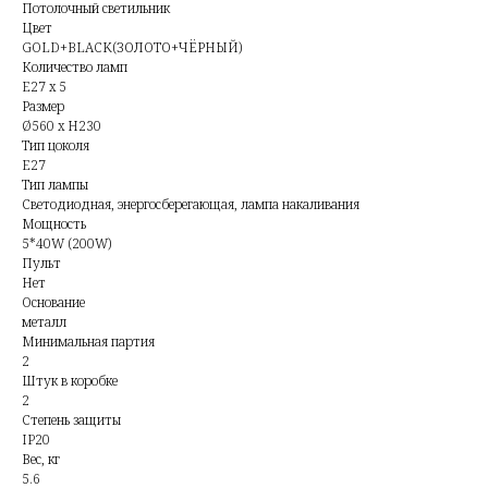
Потолочный светильник
Цвет
GOLD+BLACK(ЗОЛОТО+ЧЁРНЫЙ)
Количество ламп
E27 x 5
Размер
Ø560 x H230
Тип цоколя
E27
Тип лампы
Светодиодная, энергосберегающая, лампа накаливания
Мощность
5*40W (200W)
Пульт
Нет
Основание
металл
Минимальная партия
2
Штук в коробке
2
Степень защиты
IP20
Вес, кг
5.6