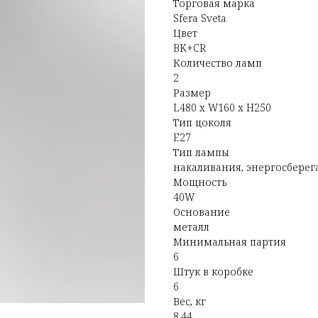
Торговая марка
Sfera Sveta
Цвет
BK+CR
Количество ламп
2
Размер
L480 x W160 x H250
Тип цоколя
E27
Тип лампы
накаливания, энергосбере
Мощность
40W
Основание
металл
Минимальная партия
6
Штук в коробке
6
Вес, кг
8.44