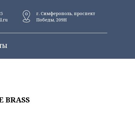
25
г. Симферополь, проспект
l.ru
Победы, 209Н
ТЫ
E BRASS