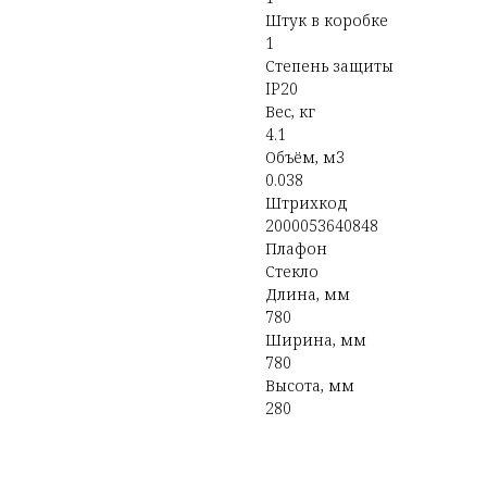
Штук в коробке
1
Степень защиты
IP20
Вес, кг
4.1
Объём, м3
0.038
Штрихкод
2000053640848
Плафон
Стекло
Длина, мм
780
Ширина, мм
780
Высота, мм
280